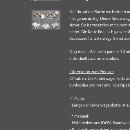
Bist du auf der Suche nach einem 
hier genau richtig! Dieser Kinderwa
sicher. Sie ist zusätzlich mit eine
bietet. Die Kette lässt sich ganz e
Accessoire für unterwegs. Sie ist a
Sagt dir das Bild nicht ganz zu? Änd
individuell zusammenstellen.
Information zum Produkt:
🎨 Farben: Die Kinderwagenkette auf
dunkelblau und rost und Holzclips i
📏 Maße:
- Länge der Kinderwagenkette ist zw
📍 Material:
- Häkelperlen: aus 100% Baumwolle 
- Knisterohren/ Knistertuch: Jersey