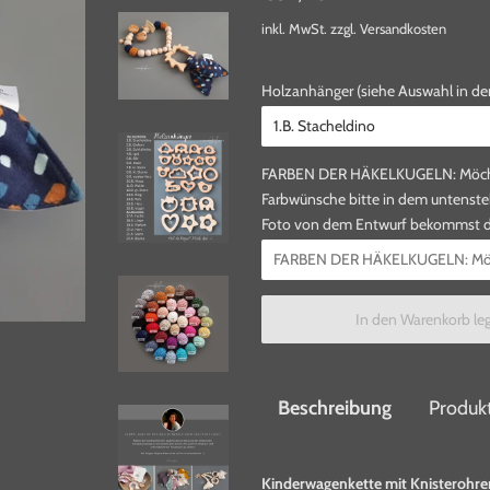
Preis
inkl. MwSt. zzgl.
Versandkosten
Holzanhänger (siehe Auswahl in der 
FARBEN DER HÄKELKUGELN: Möchtest
Farbwünsche bitte in dem untenstehe
Foto von dem Entwurf bekommst du
In den Warenkorb le
Beschreibung
Produkt
Kinderwagenkette mit Knisterohre