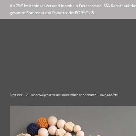
Ab 75€ kostenloser Versand innerhalb Deutschland. 5% Rabatt auf da
gesamte Sortiment mit Rabattcode: FORYOU5.
›
Startseite
Kinderwagenkette mit Knisterohren ohne Namen - Löwe, Konfetti