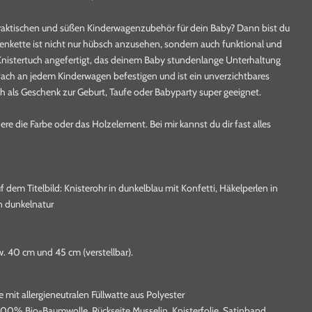
praktischen und süßen Kinderwagenzubehör für dein Baby? Dann bist du
genkette ist nicht nur hübsch anzusehen, sondern auch funktional und
m Knistertuch angefertigt, das deinem Baby stundenlange Unterhaltung
infach an jedem Kinderwagen befestigen und ist ein unverzichtbares
uch als Geschenk zur Geburt, Taufe oder Babyparty super geeignet.
ere die Farbe oder das Holzelement. Bei mir kannst du dir fast alles
 dem Titelbild: Knisterohr in dunkelblau mit Konfetti, Häkelperlen in
n dunkelnatur
. 40 cm und 45 cm (verstellbar).
mit allergieneutralen Füllwatte aus Polyester
 100% Bio-Baumwolle, Rückseite Musselin, Knisterfolie, Satinband