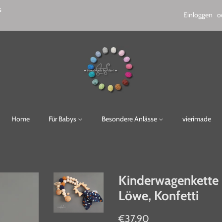
s
Einloggen
o
Home
Für Babys
Besondere Anlässe
vierimade
Kinderwagenkette 
Löwe, Konfetti
Normaler
Sonderpreis
€37,90