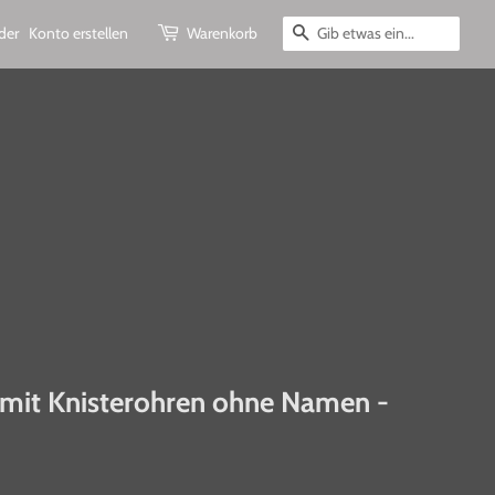
der
Konto erstellen
Warenkorb
Suchen
mit Knisterohren ohne Namen -