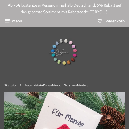
Ab 75€ kostenloser Versand innerhalb Deutschland. 5% Rabatt auf
das gesamte Sortiment mit Rabattcode: FORYOU5.
Menü
Warenkorb
›
Startseite
Personalisierte Karte - Nikolaus, Gruß vom Nikolaus