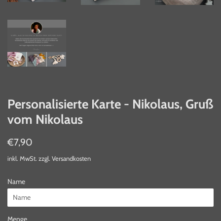
Personalisierte Karte - Nikolaus, Gruß
vom Nikolaus
Normaler
Sonderpreis
€7,90
Preis
inkl. MwSt. zzgl.
Versandkosten
Name
Menge